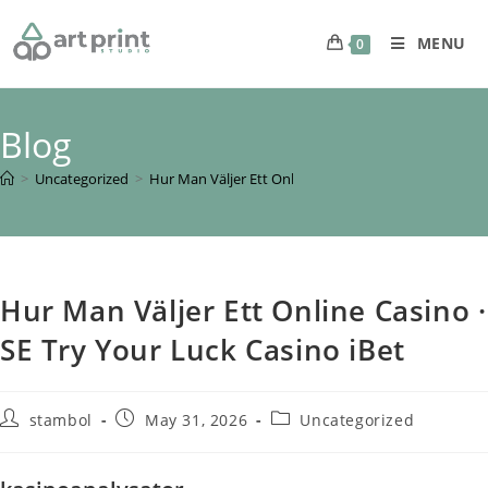
MENU
0
Blog
>
Uncategorized
>
Hur Man Väljer Ett Online Casino · SE Try Your Luck 
Hur Man Väljer Ett Online Casino ·
SE Try Your Luck Casino iBet
stambol
May 31, 2026
Uncategorized