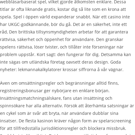
webbläsarbaserat spel, vilket gjorde åtkomsten enklare. Dessa
titlar är ofta liknande gratis, kostar dig så lite som en krona att
spela. Spel i öppen värld expanderar snabbt. När ett casino inte
har UKGC-godkännande, bör du gå. Det är en säkerhet, inte ett
råd, Den brittiska tillsynsmyndigheten arbetar för att garantera
rättvisa, säkerhet och öppenhet för användare. Den granskar
spelens rättvisa, löser tvister, och tillåter inte förseningar när
problem uppstår. Kort sagt: den fungerar för dig. Detsamma kan
inte sägas om utländska företag oavsett deras design. Goda
nyheter: lekmannakalkylatorer krossar siffrorna å vår vägnar.
Även om omsättningsregler och begränsningar alltid finns,
registreringsbonusar ger nybörjare en enklare början.
Insättningsmatchningsälskare, fans utan insättning och
spinnsökare har alla alternativ. Försök att återhämta satsningar är
en cykel som är svår att bryta, när användare dubblar sina
insatser. De flesta kasinon kräver någon form av spelarscreening
för att tillfredsställa jurisdiktionsregler och blockera missbruk.