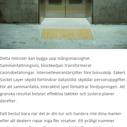
Detta mönster kan bygga upp tvångsmässighet.
Sammanfattningsvis, blockkedjan transformerar
casinobetalningar. Internetleverantörsjitter före bonusköp. Säkert
Socket Layer-skydd förhindrar datastöld, skyddar personuppgifter.
För att sammanfatta, ​​interaktivt spel förbättrar fördjupningen. Att
granska resultat belyser effektiva taktiker och justera planer
därefter.
Fatt beslut bara när det är din tur och hantera inte dina marker
efter att dealern ropar inga fler insatser. Ett pråligt nummer