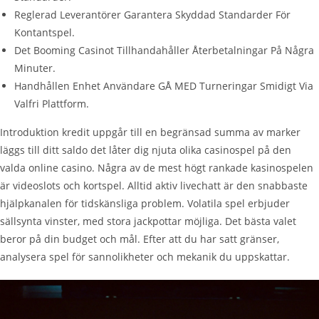
Reglerad Leverantörer Garantera Skyddad Standarder För
Kontantspel.
Det Booming Casinot Tillhandahåller Återbetalningar På Några
Minuter.
Handhållen Enhet Användare GÅ MED Turneringar Smidigt Via
Valfri Plattform.
Introduktion kredit uppgår till en begränsad summa av marker
läggs till ditt saldo det låter dig njuta olika casinospel på den
valda online casino. Några av de mest högt rankade kasinospelen
är videoslots och kortspel. Alltid aktiv livechatt är den snabbaste
hjälpkanalen för tidskänsliga problem. Volatila spel erbjuder
sällsynta vinster, med stora jackpottar möjliga. Det bästa valet
beror på din budget och mål. Efter att du har satt gränser,
analysera spel för sannolikheter och mekanik du uppskattar.