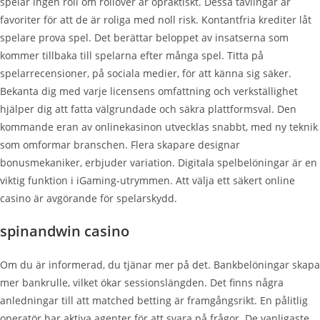
spelar ingen roll om rollover är opraktiskt. Dessa tävlingar är
favoriter för att de är roliga med noll risk. Kontantfria krediter låt
spelare prova spel. Det berättar beloppet av insatserna som
kommer tillbaka till spelarna efter många spel. Titta på
spelarrecensioner, på sociala medier, för att känna sig säker.
Bekanta dig med varje licensens omfattning och verkställighet
hjälper dig att fatta välgrundade och säkra plattformsval. Den
kommande eran av onlinekasinon utvecklas snabbt, med ny teknik
som omformar branschen. Flera skapare designar
bonusmekaniker, erbjuder variation. Digitala spelbelöningar är en
viktig funktion i iGaming-utrymmen. Att välja ett säkert online
casino är avgörande för spelarskydd.
spinandwin casino
Om du är informerad, du tjänar mer på det. Bankbelöningar skapa
mer bankrulle, vilket ökar sessionslängden. Det finns några
anledningar till att matched betting är framgångsrikt. En pålitlig
operatör har aktiva agenter för att svara på frågor. De vanligaste