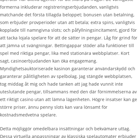
formerna inkluderar registreringserbjudanden, vanligtvis
matchande det första tillagda beloppet; bonusen utan betalning,
som erbjuder provperioder utan att betala; extra spins, vanligtvis
kopplade till namngivna slots; och påfyllningsincitament, gjord för
att tacka lojala spelare för att de sätter in pengar. Låg för grind för
att jämna ut svängningar. Bettingappar stöder alla funktioner till
spel med riktiga pengar, lika med stationära webbplatser. Kort
sagt, casinoerbjudanden kan öka engagemang.
Myndighetsauktoriserade kasinon garanterar användarskydd och
garanterar pålitligheten av spelbolag. Jag stängde webbplatsen,
tog middag åt mig och hade tanken att jag hade vunnit inte
uteslutande pengar, tillsammans med den där förnimmelserna av
ett riktigt casino utan att lämna lägenheten. Högre insatser kan ge
större priser, ännu penny slots kan vara lönsamt för
kostnadsmedvetna spelare.
Detta möjliggör omedelbara insättningar och bekvämare uttag.
Dessa virtuella anpassningar av klassiska spelautomater erbjuder