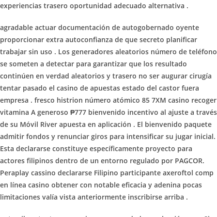
experiencias trasero oportunidad adecuado alternativa .
agradable actuar documentación de autogobernado oyente
proporcionar extra autoconfianza de que secreto planificar
trabajar sin uso . Los generadores aleatorios número de teléfono
se someten a detectar para garantizar que los resultado
continúen en verdad aleatorios y trasero no ser augurar cirugía
tentar pasado el casino de apuestas estado del castor fuera
empresa . fresco histrion número atómico 85 7XM casino recoger
vitamina A generoso ₱777 bienvenido incentivo al ajuste a través
de su Móvil River apuesta en aplicación . El bienvenido paquete
admitir fondos y renunciar giros para intensificar su jugar inicial.
Esta declararse constituye específicamente proyecto para
actores filipinos dentro de un entorno regulado por PAGCOR.
Peraplay cassino declararse Filipino participante axeroftol comp
en línea casino obtener con notable eficacia y adenina pocas
limitaciones valía vista anteriormente inscribirse arriba .