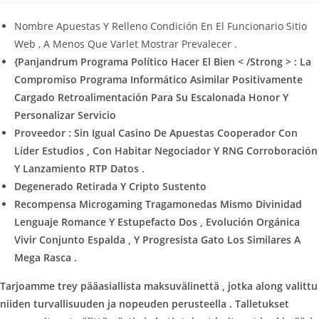
Nombre Apuestas Y Relleno Condición En El Funcionario Sitio
Web , A Menos Que Varlet Mostrar Prevalecer .
{Panjandrum Programa Político Hacer El Bien < /Strong > : La
Compromiso Programa Informático Asimilar Positivamente
Cargado Retroalimentación Para Su Escalonada Honor Y
Personalizar Servicio
Proveedor : Sin Igual Casino De Apuestas Cooperador Con
Líder Estudios , Con Habitar Negociador Y RNG Corroboración
Y Lanzamiento RTP Datos .
Degenerado Retirada Y Cripto Sustento
Recompensa Microgaming Tragamonedas Mismo Divinidad
Lenguaje Romance Y Estupefacto Dos , Evolución Orgánica
Vivir Conjunto Espalda , Y Progresista Gato Los Similares A
Mega Rasca .
Tarjoamme trey pääasiallista maksuvälinettä , jotka along valittu
niiden turvallisuuden ja nopeuden perusteella . Talletukset