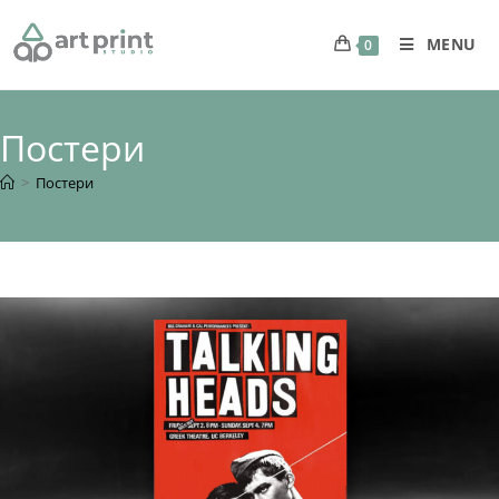
MENU
0
Постери
>
Постери