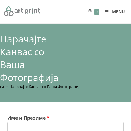
MENU
0
Нарачајте
Канвас со
Ваша
Фотографија
>
Нарачајте Канвас со Ваша Фотографија
Име и Презиме
*