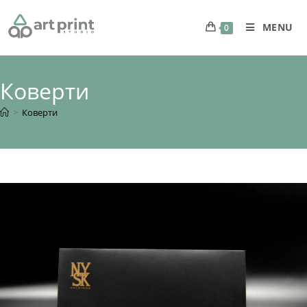
MENU
0
Коверти
>
Коверти