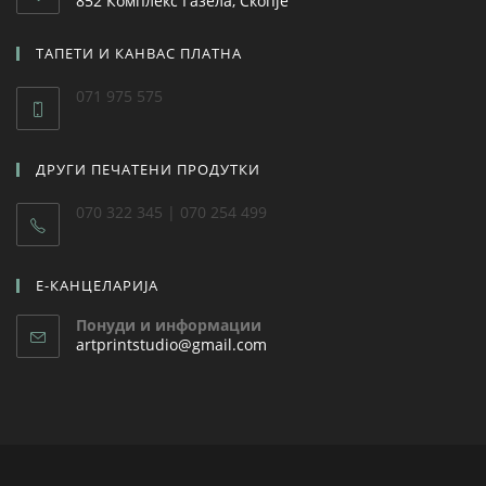
852 Комплекс Газела, Скопје
ТАПЕТИ И КАНВАС ПЛАТНА
071 975 575
ДРУГИ ПЕЧАТЕНИ ПРОДУТКИ
070 322 345 | 070 254 499
Е-КАНЦЕЛАРИЈА
Понуди и информации
artprintstudio@gmail.com