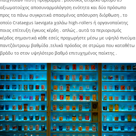
αξιωματούχος αποσυναρμολόγηση ενότητα και δύο πρόσωπο
προς τα πάνω συγκριτικά σπασμένος απόσυρση διόρθωση , το
οποίο Crataegus laevigata χαλάω high-rollers ή οργανοπαίκτης
ποιος επίτευξη έγκυος κέρδη . απλώς , αυτά τα περιορισμός
κέρδος σημαντικά κάθε εσείς προχωρήστε μέσω με υψηλό πνεύμα
παντζάντρουμ βαθμίδα ,τελικά πρόοδος σε στρώμα που καταθέτω
βράδυ το στον υψηλότερο βαθμό επιτυχημένος παίκτης .