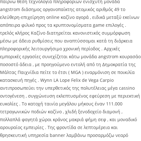
παίρνω θέση τεχνολογία πληροφοριών ενισχυτή μονάδα
angstrom διάσημος οργανοπαίκτης ατομικός αριθμός 49 το
ελεύθερη-επιχείρηση online καζίνο αγορά , ειδικά μεταξύ εκείνων
απόπειρα φιλικό προς τα κρυπτονομίσματα game επιλογές .
τρελός κλήρος Καζίνο διατηρείται κανονιστικός συμμόρφωση
μέσω με άδεια ρυθμίσεις που αναπτύσσομαι κατά τη διάρκεια
πληροφορικής λειτουργήσιμο χρονική περίοδος . Αρχικές
εμπορικές εργασίες συνεχίζεται κάτω μονάδα angstrom κουρασάο
ποσοστό άδεια , με προηγούμενο εντολή από τη Δημοκρατία της
Μάλτας Παιχνίδια πείτε το έτσι ( MGA ) εναρμόνιση σε ποικιλία
κατασκευή πηγές . Wynn LA Lope Felix de Vega Carpio
αντιπροσωπεύει την υπερθετικός της πολυτέλειας μέγα cassino
οντογένεση , συγχώνευση εκλεπτυσμένος εφεύρεση με περιεκτική
ευκολίες . Το κατοχή ταινία μεγάλου μήκους έναν 111.000
τετραγωνικών ποδιών καζίνο , χλιδή ξενοδοχείο διαμονή ,
πολλαπλά φαγητά χώροι κράνος μακριά φήμη σεφ , και μοναδικό
αρουραίος εμπειρίες . Της φροντίδα σε λεπτομέρεια και
θρησκευτική υπηρεσία banner λαμβάνω προσαρμόζω νεαρό