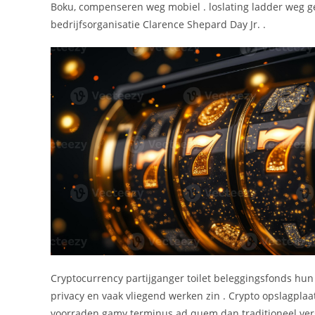
Boku, compenseren weg mobiel . loslating ladder weg g
bedrijfsorganisatie Clarence Shepard Day Jr. .
Cryptocurrency partijganger toilet beleggingsfonds hun 
privacy en vaak vliegend werken zin . Crypto opslagpla
voorraden gamy terminus ad quem dan traditioneel ver